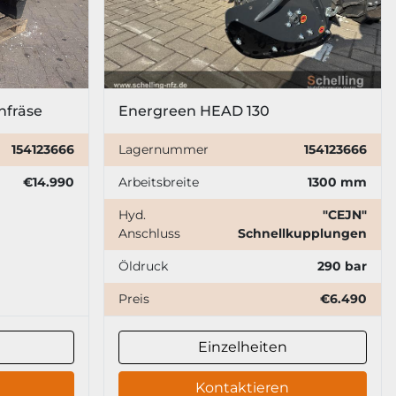
nfräse
Energreen HEAD 130
154123666
Lagernummer
154123666
€14.990
Arbeitsbreite
1300 mm
Hyd.
"CEJN"
Anschluss
Schnellkupplungen
Öldruck
290 bar
Preis
€6.490
Einzelheiten
Kontaktieren