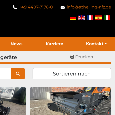
+49 4407-7176-0
info@schelling-nfz.de
News
Karriere
Kontakt
geräte
Drucken
Sortieren nach