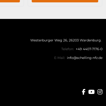
Westerburger Weg 26, 26203 Wardenburg
Telefon:
+49 4407-7176-0
E-Mail:
info@schelling-nfz.de
facebo
you
i