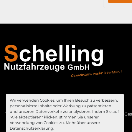
Wir verwenden Cookies, um Ihren Besuch zu verbessern,
personalisierte Inhalte oder Werbung zu präsentieren
und unseren Datenverkehr zu analysieren. Indem Sie auf
Fahrzeugangebote
News
Impressum
Allgemeine Ge
"Alle akzeptieren" klicken, stimmen Sie unserer
Verwendung von Cookies zu. Mehr über unsere
Datenschutzerklärung
.