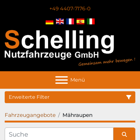
+49 4407-7176-0
Menü
Erweiterte Filter
Fahrzeugangebote
Mähraupen
Hersteller
Zustand