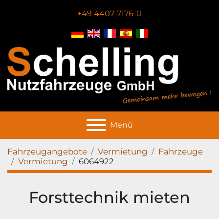
+49 4407-7176-0
Menü
Fahrzeugangebote
Vermietung
Fahrzeuge
Vermietung
6064922
Forsttechnik mieten