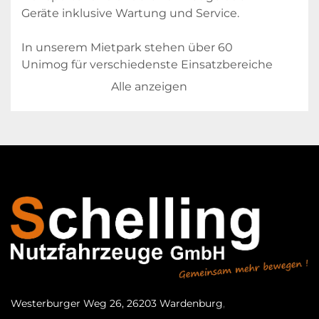
Geräte inklusive Wartung und Service. 
In unserem Mietpark stehen über 60 
Unimog für verschiedenste Einsatzbereiche 
zur Verfügung. 
Alle anzeigen
Die Mindestmietzeit beträgt einen Monat 
und kann je nach Auftragslage bis zur 
Langzeitmiete mit und ohne Kaufoption 
variieren. Dabei gibt es keine Kilometer- 
oder Betriebsstunden-Begrenzung, ein 
Austausch der Mietfahrzeuge während der 
Mietzeit ist möglich.
Westerburger Weg 26, 26203 Wardenburg