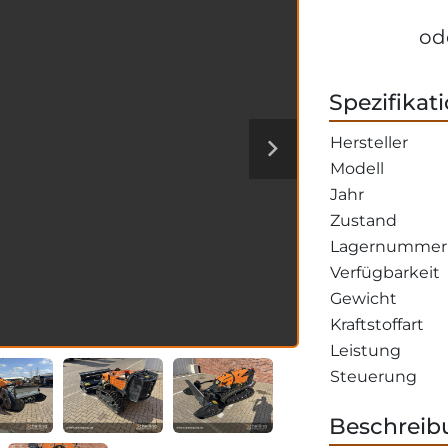
od
Spezifikat
Hersteller
Modell
Jahr
Zustand
Lagernummer
Verfügbarkeit
Gewicht
Kraftstoffart
Leistung
Steuerung
Beschreib