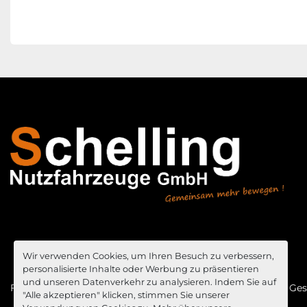
Wir verwenden Cookies, um Ihren Besuch zu verbessern,
personalisierte Inhalte oder Werbung zu präsentieren
und unseren Datenverkehr zu analysieren. Indem Sie auf
Fahrzeugangebote
News
Impressum
Allgemeine Ge
"Alle akzeptieren" klicken, stimmen Sie unserer