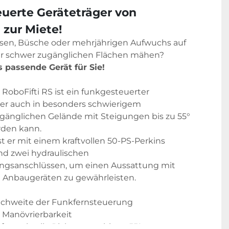
uerte Geräteträger von 
 zur Miete!
sen, Büsche oder mehrjährigen Aufwuchs auf 
 schwer zugänglichen Flächen mähen? 
 passende Gerät für Sie!
RoboFifti RS ist ein funkgesteuerter 
der auch in besonders schwierigem 
änglichen Gelände mit Steigungen bis zu 55° 
den kann.

t er mit einem kraftvollen 50-PS-Perkins 
d zwei hydraulischen 
ngsanschlüssen, um einen Aussattung mit 
 Anbaugeräten zu gewährleisten.
ichweite der Funkfernsteuerung
 Manövrierbarkeit
tung in alle Richtungen bis zu 55°