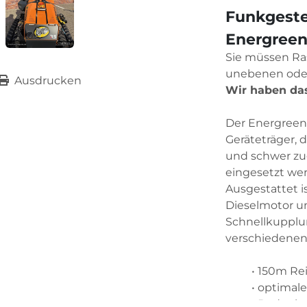
Funkgeste
Energreen
Sie müssen Ra
unebenen oder
Ausdrucken
Wir haben das
Der Energreen 
Geräteträger, 
und schwer zug
eingesetzt wer
Ausgestattet is
Dieselmotor un
Schnellkupplu
verschiedenen
150m Re
optimale
Bodenhaf