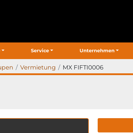
e
Service
Unternehmen
upen
Vermietung
MX FIFTI0006