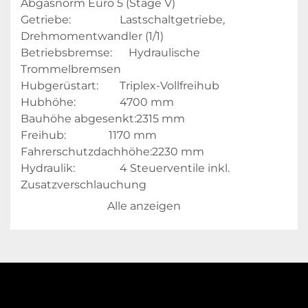
Abgasnorm Euro 5 (Stage V)
Getriebe:      			Lastschaltgetriebe, 
Drehmomentwandler (1/1)
Betriebsbremse:      Hydraulische 
Trommelbremsen
Hubgerüstart:       	Triplex-Vollfreihub
Hubhöhe:       			4700 mm
Bauhöhe abgesenkt:2315 mm
Freihub:           		1170 mm
Fahrerschutzdachhöhe:2230 mm
Hydraulik:       			4 Steuerventile inkl. 
Zusatzverschlauchung
Hydraulikbedienung:Mechanische 
Alle anzeigen
Einzelhebel an der Stirnwand
Anbaugerät:       		Vorbauseitenschieber
Gabelzinken:       	1220 mm
Bereifung:       		SE an der Vorder- und an 
der Hinterachse
Lackierung:       		HANGCHA Standard-rot