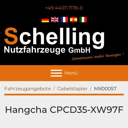
+49 4407-7176-0
Menü
Fahrzeugangebote
Gabelstapler
MX00057
Hangcha CPCD35-XW97F