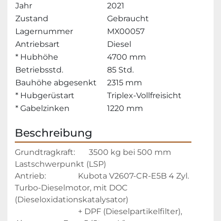
Jahr
2021
Zustand
Gebraucht
Lagernummer
MX00057
Antriebsart
Diesel
* Hubhöhe
4700 mm
Betriebsstd.
85 Std.
Bauhöhe abgesenkt
2315 mm
* Hubgerüstart
Triplex-Vollfreisicht
* Gabelzinken
1220 mm
Beschreibung
Grundtragkraft:       3500 kg bei 500 mm 
Lastschwerpunkt (LSP)
Antrieb:           		Kubota V2607-CR-E5B 4 Zyl. 
Turbo-Dieselmotor, mit DOC 
(Dieseloxidationskatalysator)
           						+ DPF (Dieselpartikelfilter), 