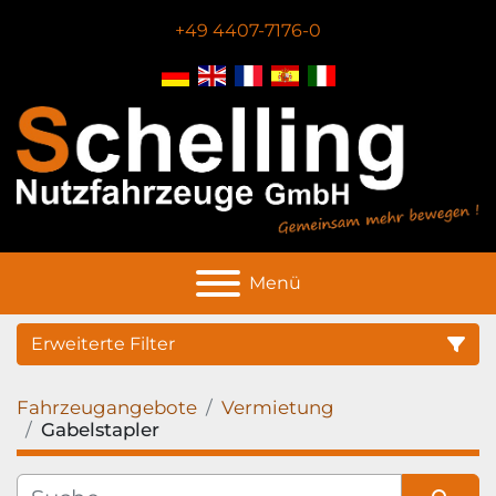
+49 4407-7176-0
Menü
Erweiterte Filter
Fahrzeugangebote
Vermietung
Hersteller
Gabelstapler
Zustand