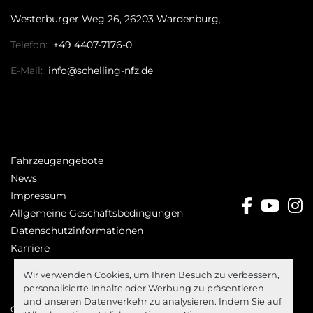
Westerburger Weg 26, 26203 Wardenburg
Telefon:
+49 4407-7176-0
E-Mail:
info@schelling-nfz.de
Fahrzeugangebote
News
Impressum
facebo
you
i
Allgemeine Geschäftsbedingungen
Datenschutzinformationen
Karriere
Wir verwenden Cookies, um Ihren Besuch zu verbessern,
personalisierte Inhalte oder Werbung zu präsentieren
und unseren Datenverkehr zu analysieren. Indem Sie auf
Cookie-Einstellungen