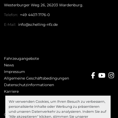
Westerburger Weg 26, 26203 Wardenburg
Telefon:
+49 4407-7176-0
E-Mail:
info@schelling-nfz.de
Fahrzeugangebote
News
Impressum
facebo
you
i
Allgemeine Geschäftsbedingungen
Datenschutzinformationen
Karriere
Wir verwenden Cookies, um Ihren Besuch zu verbessern,
personalisierte Inhalte oder Werbung zu präsentieren
und unseren Datenverkehr zu analysieren. Indem Sie auf
Cookie-Einstellungen
"Alle akzeptieren" klicken, stimmen Sie unserer