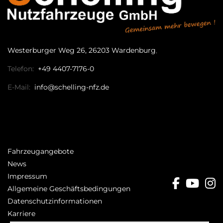
Westerburger Weg 26, 26203 Wardenburg
Telefon:
+49 4407-7176-0
E-Mail:
info@schelling-nfz.de
Fahrzeugangebote
News
Impressum
facebo
you
i
Allgemeine Geschäftsbedingungen
Datenschutzinformationen
Karriere