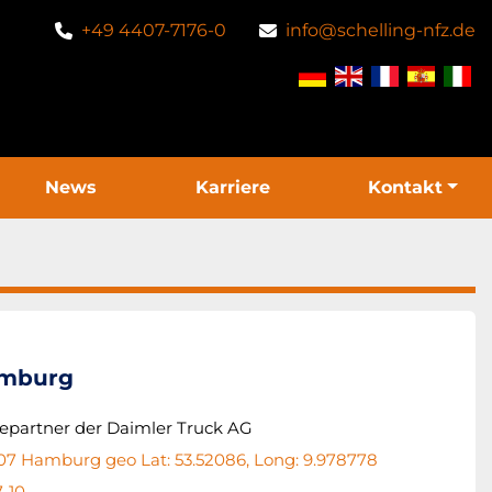
+49 4407-7176-0
info@schelling-nfz.de
News
Karriere
Kontakt
amburg
cepartner der Daimler Truck AG
107 Hamburg geo Lat: 53.52086, Long: 9.978778
7-10