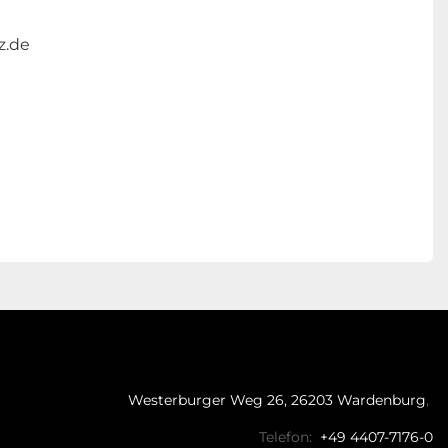
z.de
Westerburger Weg 26, 26203 Wardenburg
Telefon:
+49 4407-7176-0