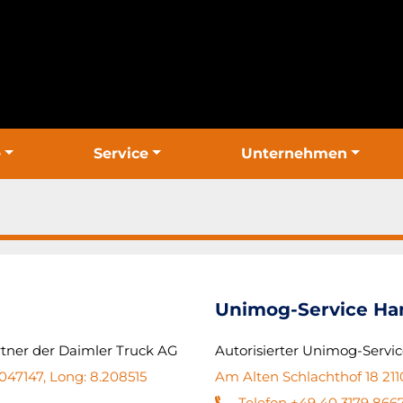
e
Service
Unternehmen
Unimog-Service H
rtner der Daimler Truck AG
Autorisierter Unimog-Servi
47147, Long: 8.208515
Am Alten Schlachthof 18 21
Telefon +49 40 3179 866